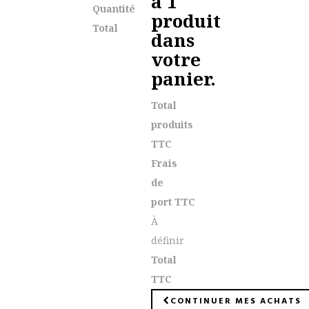
a 1
Quantité
produit
Total
dans
votre
panier.
Total
produits
TTC
Frais
de
port TTC
À
définir
Total
TTC
CONTINUER MES ACHATS