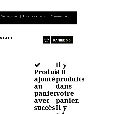
S'enregistrer
Liste de souhaits
Commander
NTACT
PANIER
0
0
Il y
Produit
a
0
ajouté
produits
au
dans
panier
votre
avec
panier.
succès
Il y