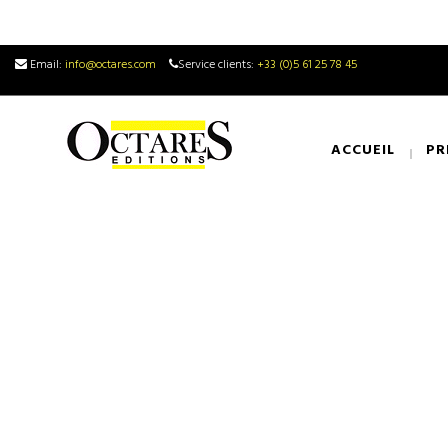
Email:
info@octares.com
Service clients:
+33 (0)5 61 25 78 45
ACCUEIL
PR