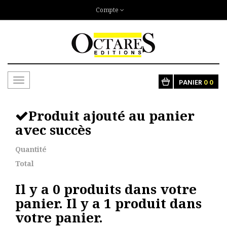
Compte
Toggle
PANIER
0
0
navigation
Produit ajouté au panier
avec succès
Quantité
Total
Il y a
0
produits dans votre
panier.
Il y a 1 produit dans
votre panier.