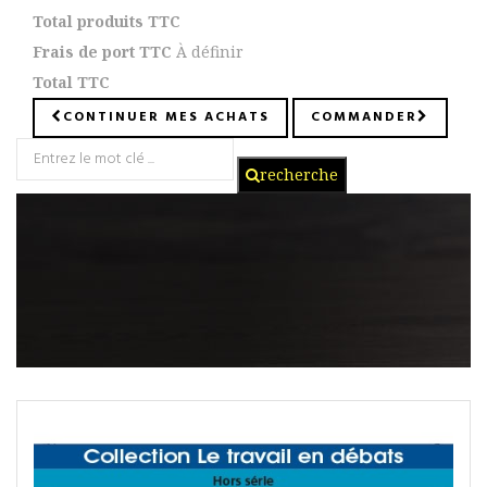
Total produits TTC
Frais de port TTC
À définir
Total TTC
CONTINUER MES ACHATS
COMMANDER
recherche