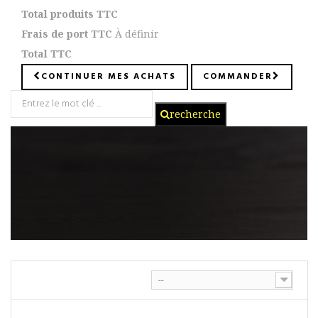
Total produits TTC
Frais de port TTC
À définir
Total TTC
CONTINUER MES ACHATS
COMMANDER
recherche
--