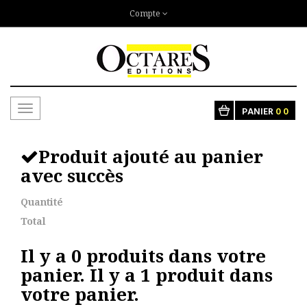
Compte
Toggle
PANIER
0
0
navigation
Produit ajouté au panier
avec succès
Quantité
Total
Il y a
0
produits dans votre
panier.
Il y a 1 produit dans
votre panier.