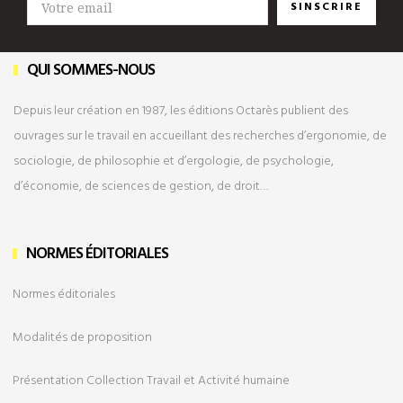
SINSCRIRE
QUI SOMMES-NOUS
Depuis leur création en 1987, les éditions Octarès publient des
ouvrages sur le travail en accueillant des recherches d’ergonomie, de
sociologie, de philosophie et d’ergologie, de psychologie,
d’économie, de sciences de gestion, de droit…
NORMES ÉDITORIALES
Normes éditoriales
Modalités de
proposition
Présentation Collection Travail et Activité humaine