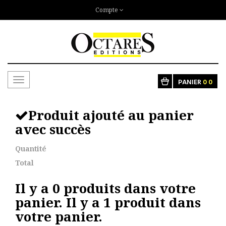
Compte
Toggle
PANIER
0
0
navigation
Produit ajouté au panier
avec succès
Quantité
Total
Il y a
0
produits dans votre
panier.
Il y a 1 produit dans
votre panier.