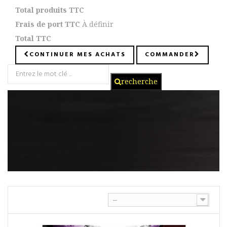
Total produits TTC
Frais de port TTC
À définir
Total TTC
CONTINUER MES ACHATS
COMMANDER
recherche
--