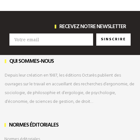
RECEVEZ NOTRE NEWSLETTER
SINSCRIRE
QUI SOMMES-NOUS
Depuis leur création en 1987, les éditions Octarès publient des
ouvrages sur le travail en accueillant des recherches d’ergonomie, de
sociologie, de philosophie et d’ergologie, de psychologie,
d’économie, de sciences de gestion, de droit…
NORMES ÉDITORIALES
Normes éditoriales