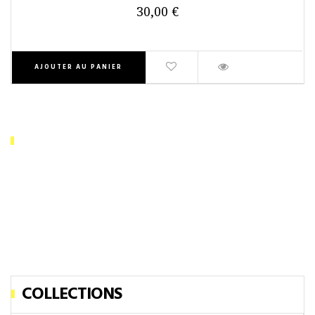
30,00 €
AJOUTER AU PANIER
DERNIÈRES ACTUS
En cas de difficulté pour enregistrer votre commande
ou générer un nouveau mot de passe
Notre assistance téléphonique est à votre disposition au 05
61 25 78 45
COLLECTIONS