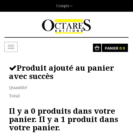
Compte
Toggle
PANIER
0
0
navigation
Produit ajouté au panier
avec succès
Quantité
Total
Il y a
0
produits dans votre
panier.
Il y a 1 produit dans
votre panier.