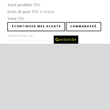
Total produits TTC
Frais de port TTC
À définir
Total TTC
CONTINUER MES ACHATS
COMMANDER
recherche
Je me connecte à mon espace client je crée mon compte
je finalise ma commande