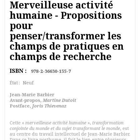
Merveilleuse activité
humaine - Propositions
pour
penser/transformer les
champs de pratiques en
champs de recherche
ISBN :
978-2-36630-155-7
État :
Neuf
Jean-Marie Barbier
Avant-propos
, Martine Dutoit
Postface
,
Joris Thievenaz
Cette «
merveilleuse activité humaine
»,
transformation
conjointe du monde et du sujet transformant le monde
, est
au centre du travail intellectuel de Jean-Marie Barbier.
Dans ce livre posthume, il fait le lien entre plusieurs