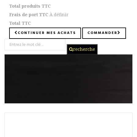
Total produits TTC
Frais de port TTC
À définir
Total TTC
CONTINUER MES ACHATS
COMMANDER
recherche