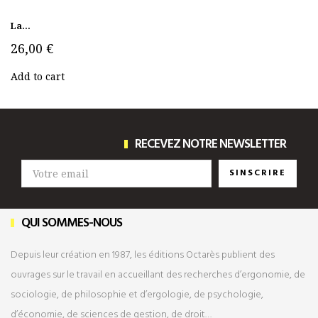
La...
26,00 €
Add to cart
RECEVEZ NOTRE NEWSLETTER
SINSCRIRE
QUI SOMMES-NOUS
Depuis leur création en 1987, les éditions Octarès publient des
ouvrages sur le travail en accueillant des recherches d’ergonomie, de
sociologie, de philosophie et d’ergologie, de psychologie,
d’économie, de sciences de gestion, de droit…