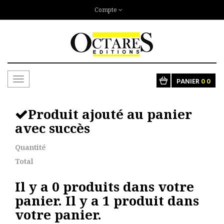
Compte
Toggle
PANIER
0
0
navigation
Produit ajouté au panier
avec succès
Quantité
Total
Il y a
0
produits dans votre
panier.
Il y a 1 produit dans
votre panier.