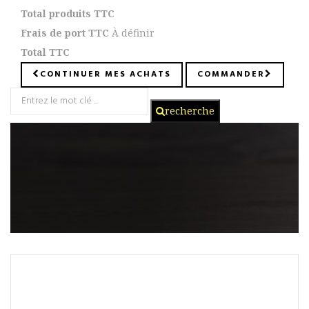
Total produits TTC
Frais de port TTC
À définir
Total TTC
CONTINUER MES ACHATS
COMMANDER
recherche