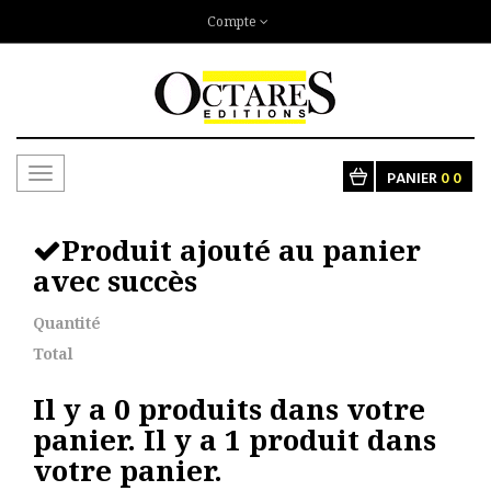
Compte
Toggle
PANIER
0
0
navigation
Produit ajouté au panier
avec succès
Quantité
Total
Il y a
0
produits dans votre
panier.
Il y a 1 produit dans
votre panier.