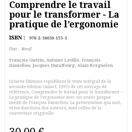
Comprendre le travail
pour le transformer - La
pratique de l’ergonomie
ISBN :
978-2-36630-153-3
État :
Neuf
François Guérin, Antoine Laville, François
Daniellou, Jacques Duraffourg, Alain Kerguelen
Octarès Éditions republient le texte intégral de la
seconde édition (Anact, 1997) de cet ouvrage de
référence, Comprendre le travail pour le transformer –
La pratique de l’ergonomie avec un avant-propos
inédit de François Daniellou. La présentation qui suit,
et les fonctions des auteurs, sont celles de la
couverture originelle.
30,00 €