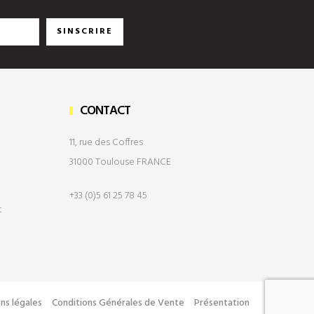
SINSCRIRE
CONTACT
11, rue des Coffres
31000 Toulouse FRANCE
+33 (0)5 61 25 78 45
t
ns légales
Conditions Générales de Vente
Présentation