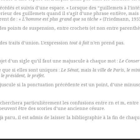
écédés et suivis d’une espace. « Lorsque des “guillemets à l’inté
ntérieur des guillemets quand il s’agit d’une phrase entière, mai
rent de :
« L’homme est plus grand que sa tâche »
(Friedmann, 1953
 des points de suspension, entre crochets (et non entre parenthès
des traits d’union. L’expression
tout à fait
n’en prend pas.
objet d’un sigle qu’il faut une majuscule à chaque mot :
Le Conserv
 que si elles sont uniques :
Le Sénat,
mais
la ville de Paris
,
le min
 le président, le préfet.
ajuscule si la ponctuation précédente est un point, d’une minuscu
cherchera particulièrement les confusions entre rn et m, entre O
peuvent être des scories d’une ancienne césure.
 paru, il est admis de laisser la bibliographie à la fin de chaque