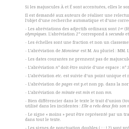
Si les majuscules À et É sont accentuées, elles le so
Il est demandé aux auteurs de réaliser une relectur
l’objet d’une recherche automatique et d’une corre
- Les abréviations des adjectifs ordinaux sont
1
(f
er
olympiques
. L’abréviation
2°
correspond à
secundo
et
- Les échelles sont une fraction et non un classeme
- L’abréviation de
Monsieur
est M. Au pluriel : MM. 
- Les dates courantes ne prennent pas de majuscule
- L’abréviation
n°
doit être suivie d’une espace :
n° 
- L’abréviation
etc.
est suivie d’un point unique et n
- L’abréviation de
pages
est p.et non pp
.
dans la nor
- L’abréviation de
minute
est
min
et non
mn
.
- Bien différencier dans le texte le trait d’union (
utilisé dans les incidentes :
Elle a relu deux fois son 
- Le signe « moins » peut être représenté par un tr
dans tout le texte.
- Les signes de ponctuation doubles ( ; : ! ?) sont p