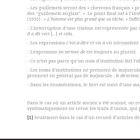
- Les guillemets seront des « chevrons français » pr
des “guillemets anglais”. » Le point final est à l’i
(1953) :
« L’homme est plus grand que sa tâche. »
Diffé
- L’interruption d’une citation est représentée par
Il a dit ceci
[…]
et cela.
- Les expressions
c’est-à-dire
et
vis-à-vis
nécessitent 
- L’expression
en termes de
est toujours au pluriel.
- Ce n’est pas parce qu’un nom d’institution fait l’
- Les noms d’institutions ne prennent de majuscule
prennent en général pas de majuscule :
le directeur,
- Dans les énumérations, le tiret est suivi d’une m
Dans le cas où un article ancien a été scanné, on re
systématiquement en revue les traits d’union, qui 
[1]
Seulement dans le cas d’un recueil d’articles déjà