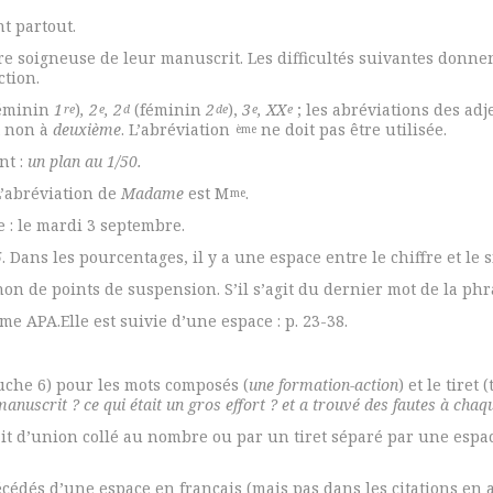
nt partout.
e soigneuse de leur manuscrit. Les difficultés suivantes donnent
ction.
éminin
1
)
, 2
, 2
(féminin
2
),
3
, XX
; les abréviations des adj
re
e
d
de
e
e
 non à
deuxième
. L’abréviation
ne doit pas être utilisée.
ème
nt :
un plan au 1/50.
L’abréviation de
Madame
est M
.
me
 : le mardi 3 septembre.
5
. Dans les pourcentages, il y a une espace entre le chiffre et le 
on de points de suspension. S’il s’agit du dernier mot de la phras
me APA.Elle est suivie d’une espace : p. 23-38.
touche 6) pour les mots composés (
une formation-action
) et le tiret
manuscrit ? ce qui était un gros effort ? et a trouvé des fautes à chaqu
ait d’union collé au nombre ou par un tiret séparé par une espace
récédés d’une espace en français (mais pas dans les citations en a