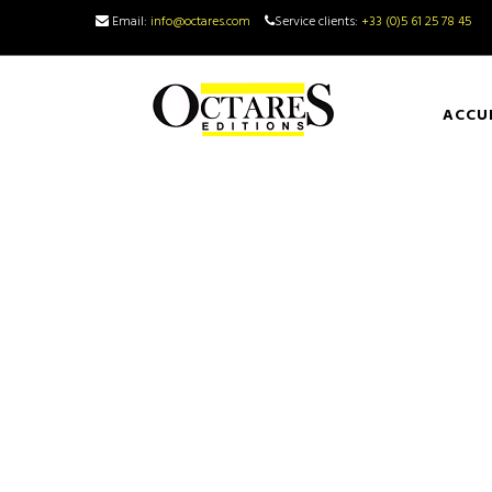
Email:
info@octares.com
Service clients:
+33 (0)5 61 25 78 45
ACCU