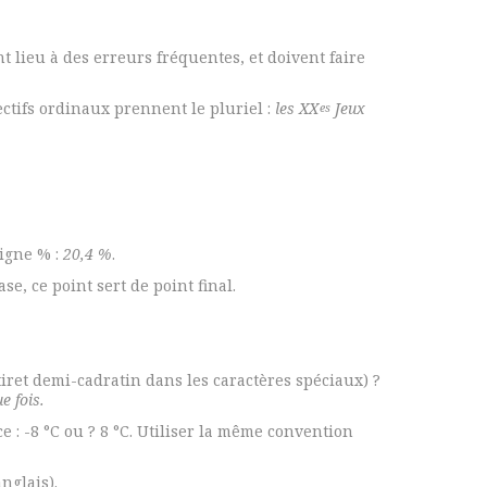
 lieu à des erreurs fréquentes, et doivent faire
ectifs ordinaux prennent le pluriel :
les XX
Jeux
es
signe % :
20,4 %
.
e, ce point sert de point final.
 (tiret demi-cadratin dans les caractères spéciaux) ?
e fois.
 : -8 °C ou ? 8 °C. Utiliser la même convention
nglais).