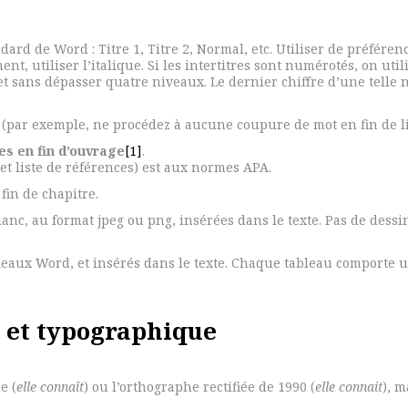
ndard de Word : Titre 1, Titre 2, Normal, etc. Utiliser de préféren
t, utiliser l’italique. Si les intertitres sont numérotés, on utili
t sans dépasser quatre niveaux. Le dernier chiffre d’une telle n
 (par exemple, ne procédez à aucune coupure de mot en fin de li
s en fin d’ouvrage
[1]
.
et liste de références) est aux normes APA.
fin de chapitre.
nc, au format jpeg ou png, insérées dans le texte. Pas de dessin
leaux Word, et insérés dans le texte. Chaque tableau comporte un
 et typographique
e (
elle connaît
) ou l’orthographe rectifiée de 1990 (
elle connait
), 