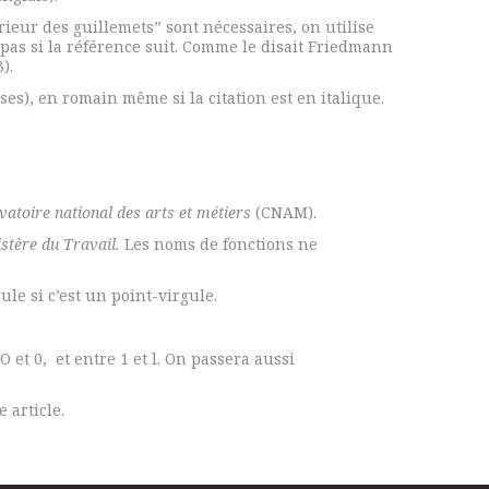
rieur des guillemets” sont nécessaires, on utilise
s pas si la référence suit. Comme le disait Friedmann
).
es), en romain même si la citation est en italique.
atoire national des arts et métiers
(CNAM).
istère du Travail.
Les noms de fonctions ne
le si c’est un point-virgule.
 et 0, et entre 1 et l. On passera aussi
 article.