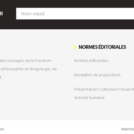
ER
NORMES ÉDITORIALES
des ouvrages sur le travail en
Normes éditoriales
 philosophie et d’ergologie, de
Modalités de
proposition
it…
Présentation Collection Travail e
Activité humaine
on
Mentio