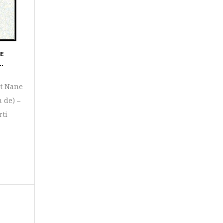
UE
.
et Nane
 de) –
rti