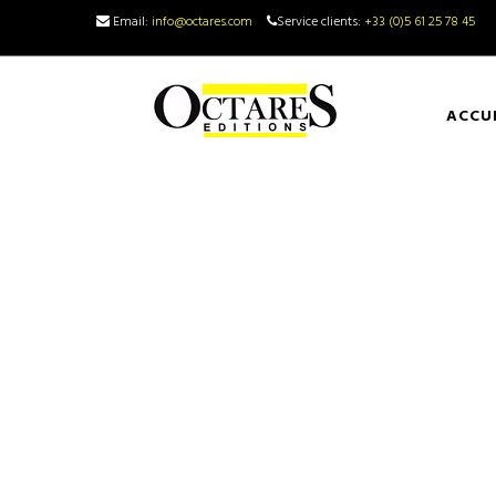
Email:
info@octares.com
Service clients:
+33 (0)5 61 25 78 45
ACCU