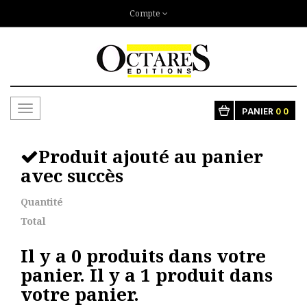
Compte
Toggle
PANIER
0
0
navigation
Produit ajouté au panier
avec succès
Quantité
Total
Il y a
0
produits dans votre
panier.
Il y a 1 produit dans
votre panier.