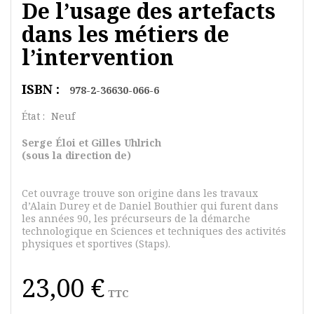
De l’usage des artefacts
dans les métiers de
l’intervention
ISBN :
978-2-36630-066-6
État :
Neuf
Se
r
ge
É
loi et Gilles Uhlrich
(sous la direction de)
Cet ouvrage trouve son origine dans les travaux
d’Alain Durey et de Daniel Bouthier qui furent dans
les années 90, les précurseurs de la démarche
technologique en Sciences et techniques des activités
physiques et sportives (Staps).
23,00 €
TTC