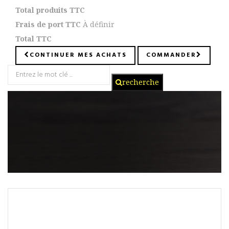
Total produits TTC
Frais de port TTC
À définir
Total TTC
CONTINUER MES ACHATS
COMMANDER
recherche