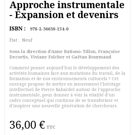
Approche instrumentale
- Expansion et devenirs
ISBN :
978-2-36630-154-0
État :
Neuf
Sous la direction d'Anne Bationo-Tillon, Françoise
Decortis, Viviane Folcher et Gaëtan Bourmaud
Comment penser aujourd’hui le développement des
activités humaines face aux mutations du travail, de la
formation et de nos environnements culturels ? Cet
ouvrage propose de mettre en mouvement l’héritage
intellectuel de Pierre Rabardel autour de l’approche
instrumentale, pour donner à voir la vitalité d’un
cadre conceptuel qui continue de se transformer et
d’inspirer une nouvelle génération de chercheurs.
36,00 €
TTC