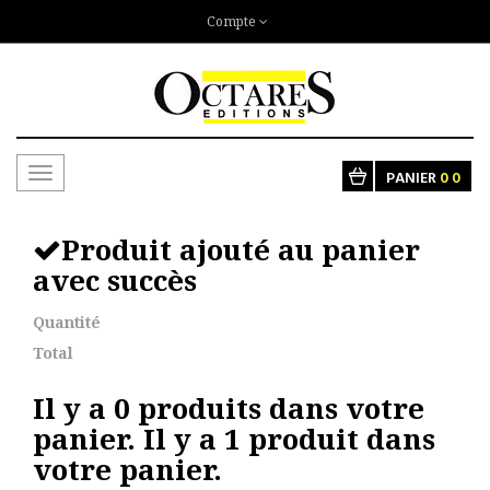
Compte
Toggle
PANIER
0
0
navigation
Produit ajouté au panier
avec succès
Quantité
Total
Il y a
0
produits dans votre
panier.
Il y a 1 produit dans
votre panier.