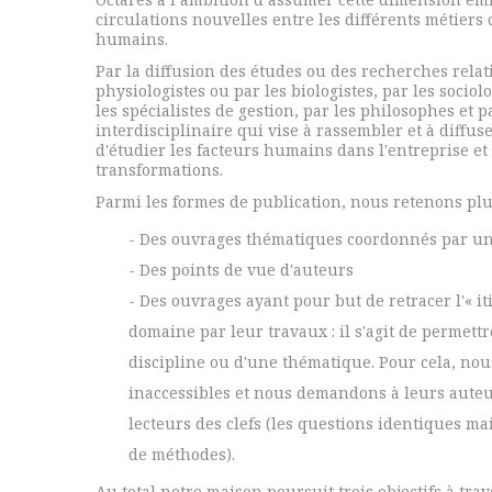
circulations nouvelles entre les différents métiers 
humains.
Par la diffusion des études ou des recherches relativ
physiologistes ou par les biologistes, par les socio
les spécialistes de gestion, par les philosophes et 
interdisciplinaire qui vise à rassembler et à diff
d'étudier les facteurs humains dans l'entreprise et 
transformations.
Parmi les formes de publication, nous retenons pl
- Des ouvrages thématiques coordonnés par un
- Des points de vue d'auteurs
- Des ouvrages ayant pour but de retracer l'« i
domaine par leur travaux : il s'agit de permett
discipline ou d'une thématique. Pour cela, no
inaccessibles et nous demandons à leurs auteu
lecteurs des clefs (les questions identiques ma
de méthodes).
Au total notre maison poursuit trois objectifs à trave