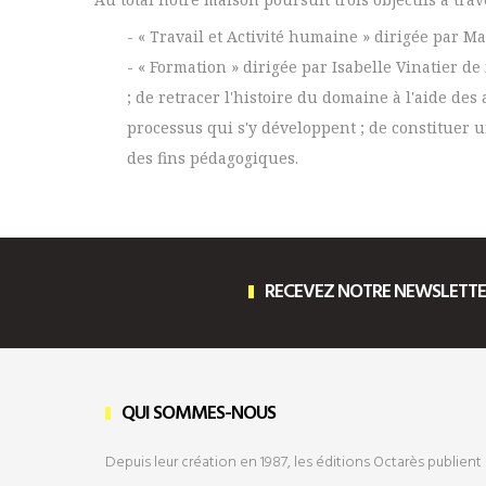
- « Travail et Activité humaine » dirigée par M
- « Formation » dirigée par Isabelle Vinatier de
; de retracer l'histoire du domaine à l'aide des 
processus qui s'y développent ; de constituer 
des fins pédagogiques.
RECEVEZ NOTRE NEWSLETT
QUI SOMMES-NOUS
Depuis leur création en 1987, les éditions Octarès publient 