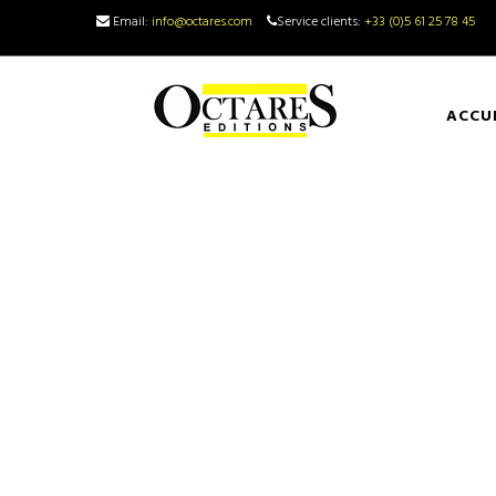
Email:
info@octares.com
Service clients:
+33 (0)5 61 25 78 45
ACCU