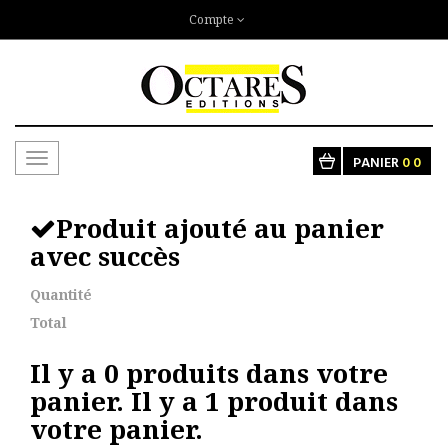
Compte
Toggle
PANIER
0
0
navigation
Produit ajouté au panier
avec succès
Quantité
Total
Il y a
0
produits dans votre
panier.
Il y a 1 produit dans
votre panier.