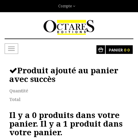
Compte
Toggle
PANIER
0
0
navigation
Produit ajouté au panier
avec succès
Quantité
Total
Il y a
0
produits dans votre
panier.
Il y a 1 produit dans
votre panier.