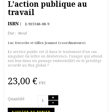
L'action publique au
travail
ISBN :
2-915346-08-9
État :
Neuf
Luc Deroche et Gilles Jeannot (coordinateurs)
L
e service public est-il dans le traitement d'un cas
singulier (la lettre en déshérence, l'usager qui attend
son bus dans un passage embouteillé) ou le privilège
accordé au flux global ?
23,00 €
TTC
Quantité