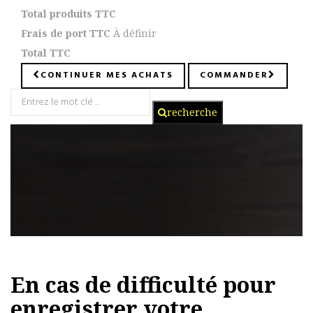
Total produits TTC
Frais de port TTC
À définir
Total TTC
CONTINUER MES ACHATS
COMMANDER
recherche
En cas de difficulté pour
enregistrer votre