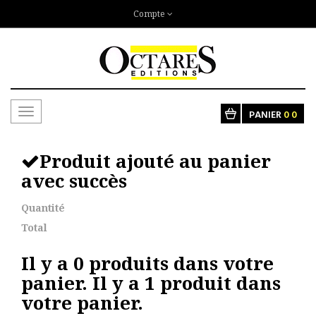
Compte
Toggle
PANIER
0
0
navigation
Produit ajouté au panier
avec succès
Quantité
Total
Il y a
0
produits dans votre
panier.
Il y a 1 produit dans
votre panier.