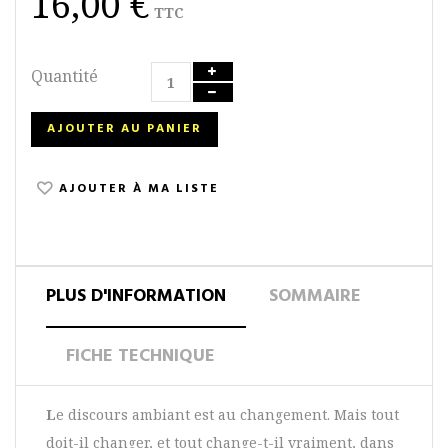
16,00 €
TTC
Quantité
AJOUTER AU PANIER
AJOUTER À MA LISTE
PLUS D'INFORMATION
SOMMAIRE
FICHE TECHNIQUE
L
e discours ambiant est au changement. Mais tout
doit-il changer, et tout change-t-il vraiment, dans