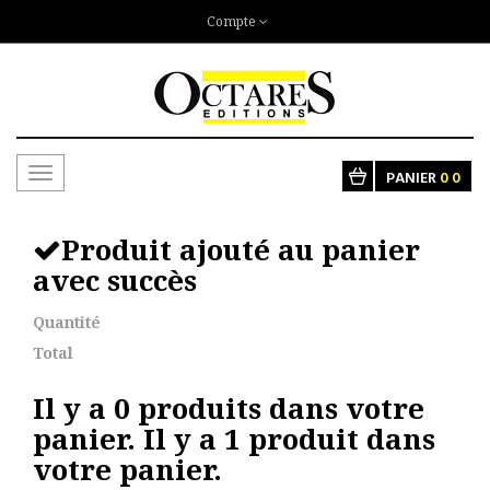
Compte
Toggle
PANIER
0
0
navigation
Produit ajouté au panier
avec succès
Quantité
Total
Il y a
0
produits dans votre
panier.
Il y a 1 produit dans
votre panier.