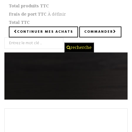
Total produits TTC
Frais de port TTC
À définir
Total TTC
CONTINUER MES ACHATS
COMMANDER
recherche