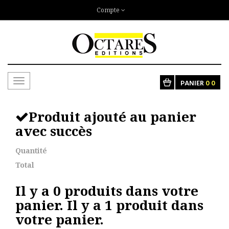
Compte
Toggle
PANIER
0
0
navigation
Produit ajouté au panier
avec succès
Quantité
Total
Il y a
0
produits dans votre
panier.
Il y a 1 produit dans
votre panier.