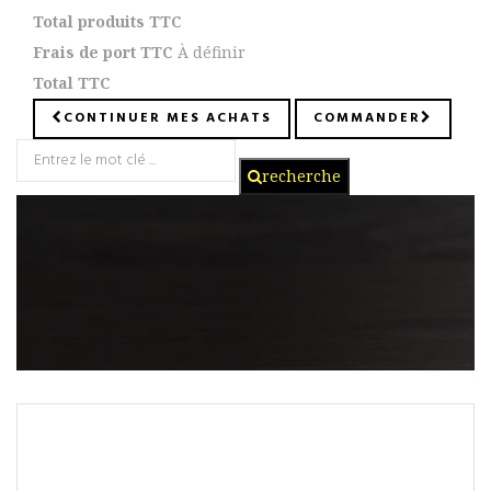
Total produits TTC
Frais de port TTC
À définir
Total TTC
CONTINUER MES ACHATS
COMMANDER
recherche