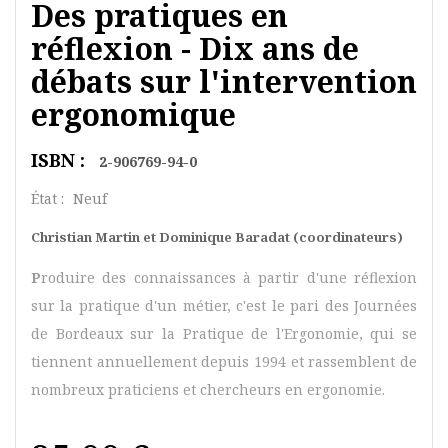
Des pratiques en
réflexion - Dix ans de
débats sur l'intervention
ergonomique
ISBN :
2-906769-94-0
État :
Neuf
Christian Martin et Dominique Baradat (coordinateurs)
P
roduire des connaissances à partir d'une réflexion
sur la pratique d'un métier, c'est le pari des Journées
de Bordeaux sur la Pratique de l'Ergonomie, qui se
tiennent annuellement depuis 1994 et rassemblent de
nombreux praticiens et chercheurs en ergonomie.