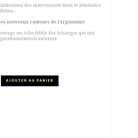
ntributions des intervenants dans le séminaire
 thème :
 les nouveaux contours de l’ergonomie
ouvrage un écho fidèle des échanges qui ont
 questionnements suivants.
AJOUTER AU PANIER