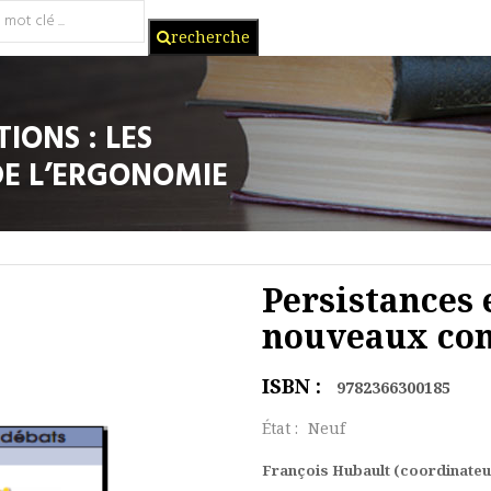
recherche
IONS : LES
E L’ERGONOMIE
Persistances e
nouveaux con
ISBN :
9782366300185
État :
Neuf
François Hubault (coordinateu