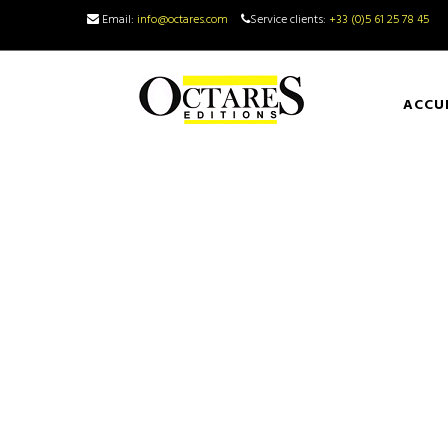
Email:
info@octares.com
Service clients:
+33 (0)5 61 25 78 45
ACCU