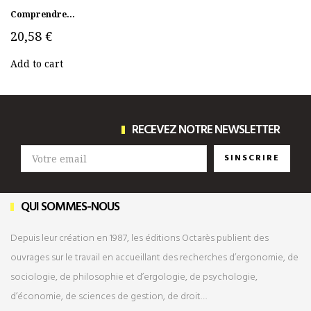
Comprendre...
20,58 €
Add to cart
RECEVEZ NOTRE NEWSLETTER
SINSCRIRE
QUI SOMMES-NOUS
Depuis leur création en 1987, les éditions Octarès publient des
ouvrages sur le travail en accueillant des recherches d’ergonomie, de
sociologie, de philosophie et d’ergologie, de psychologie,
d’économie, de sciences de gestion, de droit…