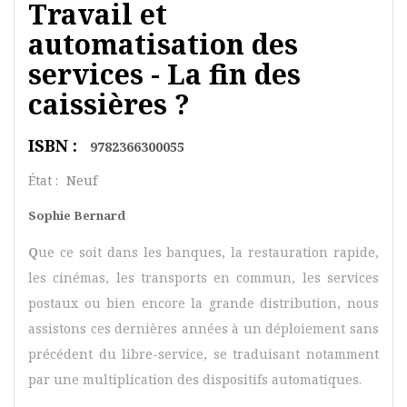
Travail et
automatisation des
services - La fin des
caissières ?
ISBN :
9782366300055
État :
Neuf
Sophie Bernard
Q
ue ce soit dans les banques, la restauration rapide,
les cinémas, les transports en commun, les services
postaux ou bien encore la grande distribution, nous
assistons ces dernières années à un déploiement sans
précédent du libre-service, se traduisant notamment
par une multiplication des dispositifs automatiques.