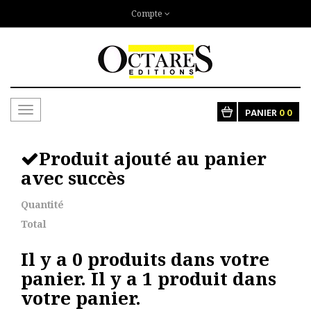
Compte
Toggle
PANIER
0
0
navigation
Produit ajouté au panier
avec succès
Quantité
Total
Il y a
0
produits dans votre
panier.
Il y a 1 produit dans
votre panier.