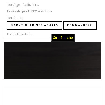
Total produits TTC
Frais de port TTC
À définir
Total TTC
CONTINUER MES ACHATS
COMMANDER
recherche