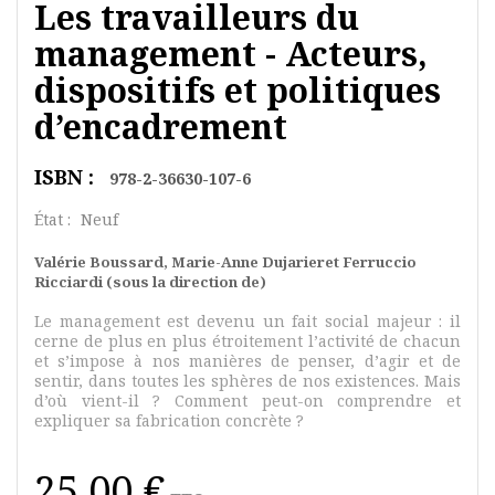
Les travailleurs du
management - Acteurs,
dispositifs et politiques
d’encadrement
ISBN :
978-2-36630-107-6
État :
Neuf
Valérie Boussard, Marie-Anne Dujarier
et Ferruccio
Ricciardi
(sous la direction de)
Le management est devenu un fait social majeur : il
cerne de plus en plus étroitement l’activité de chacun
et s’impose à nos manières de penser, d’agir et de
sentir, dans toutes les sphères de nos existences. Mais
d’où vient-il ? Comment peut-on comprendre et
expliquer sa fabrication concrète ?
25,00 €