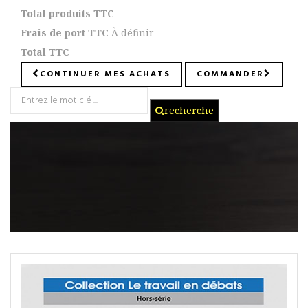
Total produits TTC
Frais de port TTC
À définir
Total TTC
CONTINUER MES ACHATS
COMMANDER
recherche