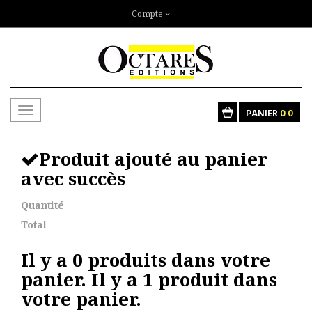
Compte
Toggle
PANIER
0
0
navigation
Produit ajouté au panier
avec succès
Quantité
Total
Il y a
0
produits dans votre
panier.
Il y a 1 produit dans
votre panier.