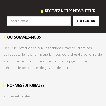
RECEVEZ NOTRE NEWSLETTER
SINSCRIRE
QUI SOMMES-NOUS
Depuis leur création en 1987, les éditions Octarès publient des
ouvrages sur le travail en accueillant des recherches d’ergonomie, de
sociologie, de philosophie et d’ergologie, de psychologie,
d’économie, de sciences de gestion, de droit…
NORMES ÉDITORIALES
Normes éditoriales