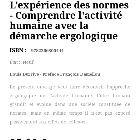
L'expérience des normes
- Comprendre l'activité
humaine avec la
démarche ergologique
ISBN :
9782366300444
État :
Neuf
Louis Durrive - Préface François Daniellou
L
e présent ouvrage veut faire découvrir l’approche
ergologique de l’activité humaine. L’être humain
grandit et évolue dans une société constituée de
normes, mais en même temps il n’est pas exposé
passivement aux effets de celles-ci.