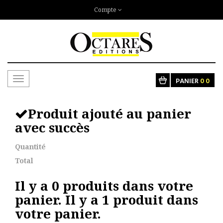
Compte
Toggle
PANIER
0
0
navigation
Produit ajouté au panier
avec succès
Quantité
Total
Il y a
0
produits dans votre
panier.
Il y a 1 produit dans
votre panier.