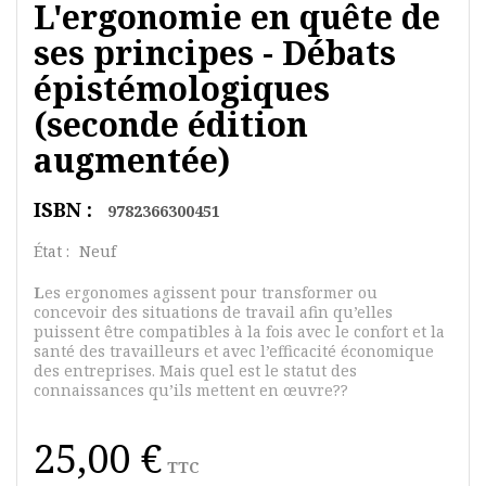
L'ergonomie en quête de
ses principes - Débats
épistémologiques
(seconde édition
augmentée)
ISBN :
9782366300451
État :
Neuf
L
es ergonomes agissent pour transformer ou
concevoir des situations de travail afin qu’elles
puissent être compatibles à la fois avec le confort et la
santé des travailleurs et avec l’efficacité économique
des entreprises. Mais quel est le statut des
connaissances qu’ils mettent en œuvre??
25,00 €
TTC