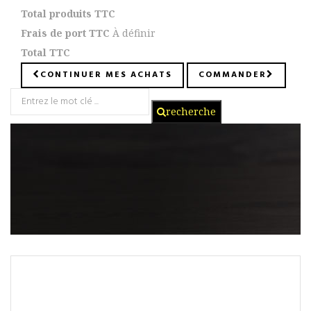
Total produits TTC
Frais de port TTC
À définir
Total TTC
CONTINUER MES ACHATS
COMMANDER
recherche