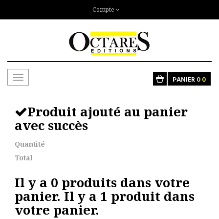
Compte
Toggle
PANIER
0
0
navigation
Produit ajouté au panier
avec succès
Quantité
Total
Il y a
0
produits dans votre
panier.
Il y a 1 produit dans
votre panier.