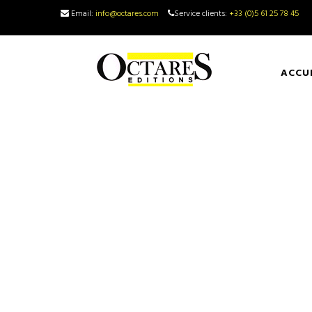
Email:
info@octares.com
Service clients:
+33 (0)5 61 25 78 45
ACCU