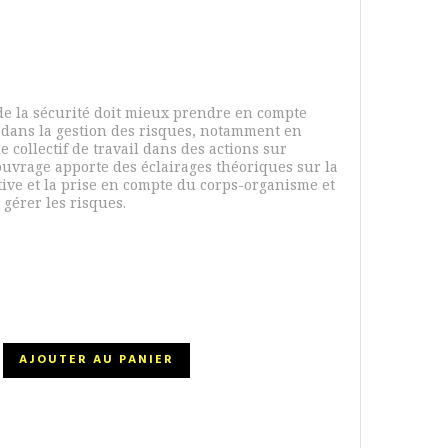
de la sécurité doit mieux prendre en compte
rps dans la gestion des risques, notamment en
le collectif de travail dans des actions sur
 ouvrage apporte des éclairages théoriques sur la
ctive et la prise en compte du corps-organisme et
 gérer les risques.
AJOUTER AU PANIER