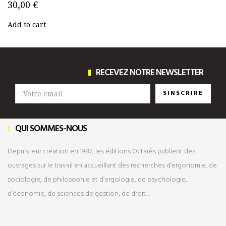
30,00 €
Add to cart
RECEVEZ NOTRE NEWSLETTER
SINSCRIRE
QUI SOMMES-NOUS
Depuis leur création en 1987, les éditions Octarès publient des
ouvrages sur le travail en accueillant des recherches d’ergonomie, de
sociologie, de philosophie et d’ergologie, de psychologie,
d’économie, de sciences de gestion, de droit…