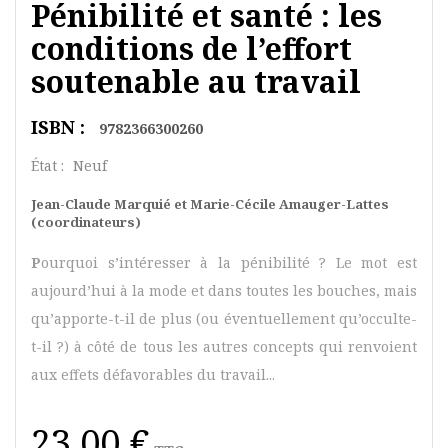
Pénibilité et santé : les
conditions de l’effort
soutenable au travail
ISBN :
9782366300260
État :
Neuf
Jean-Claude Marquié et Marie-Cécile Amauger-Lattes
(coordinateurs)
P
ourquoi s’intéresser à la pénibilité ? Le mot est
aujourd’hui à la mode et dans toutes les bouches, mais
qu’apporte-t-il de plus (ou éventuellement qu’occulte-
t-il ?) à côté de tous les autres concepts qui renvoient
aux effets défavorables du travail...
23,00 €