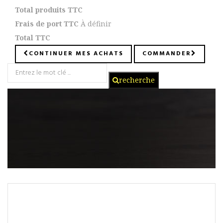
Total produits TTC
Frais de port TTC
À définir
Total TTC
CONTINUER MES ACHATS
COMMANDER
recherche