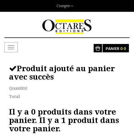
Compte
Toggle
PANIER
0
0
navigation
Produit ajouté au panier
avec succès
Quantité
Total
Il y a
0
produits dans votre
panier.
Il y a 1 produit dans
votre panier.