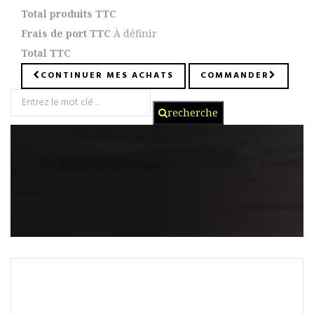
Total produits TTC
Frais de port TTC
À définir
Total TTC
CONTINUER MES ACHATS
COMMANDER
recherche