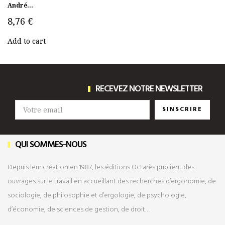
André...
8,76 €
Add to cart
RECEVEZ NOTRE NEWSLETTER
SINSCRIRE
QUI SOMMES-NOUS
Depuis leur création en 1987, les éditions Octarès publient des
ouvrages sur le travail en accueillant des recherches d’ergonomie, de
sociologie, de philosophie et d’ergologie, de psychologie,
d’économie, de sciences de gestion, de droit…