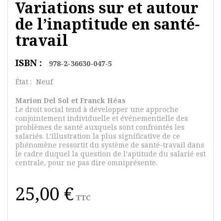
Variations sur et autour
de l’inaptitude en santé-
travail
ISBN :
978-2-36630-047-5
État :
Neuf
Marion Del Sol et Franck Héas
Le droit social tend à développer une approche
conjointement individuelle et événementielle des
problèmes de santé auxquels sont confrontés les
salariés. L’illustration la plus significative de ce
phénomène ressortit du système de santé-travail dans
le cadre duquel la question de l’aptitude du salarié est
centrale, pour ne pas dire omniprésente.
25,00 €
TTC