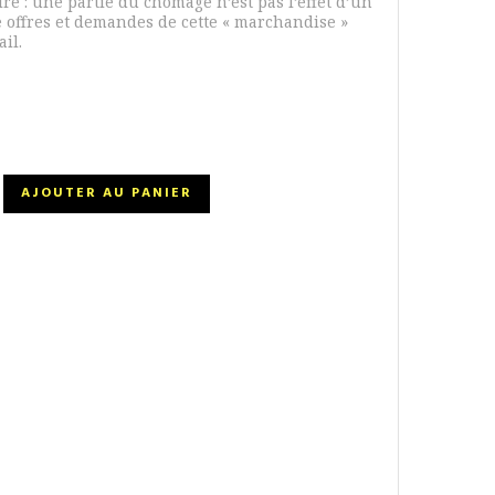
re : une partie du chômage n’est pas l’effet d’un
e offres et demandes de cette « marchandise »
ail.
AJOUTER AU PANIER