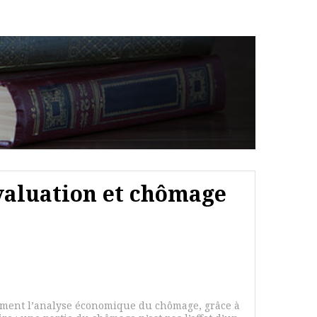
valuation et chômage
ément l’analyse économique du chômage, grâce à