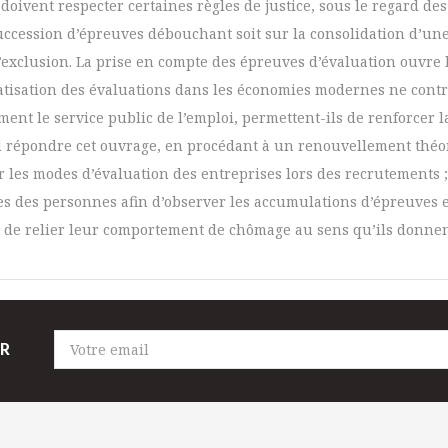
doivent respecter certaines règles de justice, sous le regard de
ccession d’épreuves débouchant soit sur la consolidation d’une «
l’exclusion. La prise en compte des épreuves d’évaluation ouvre la 
ématisation des évaluations dans les économies modernes ne contr
nt le service public de l’emploi, permettent-ils de renforcer l
end répondre cet ouvrage, en procédant à un renouvellement théo
r les modes d’évaluation des entreprises lors des recrutements 
es des personnes afin d’observer les accumulations d’épreuves et 
e relier leur comportement de chômage au sens qu’ils donnent au
ER