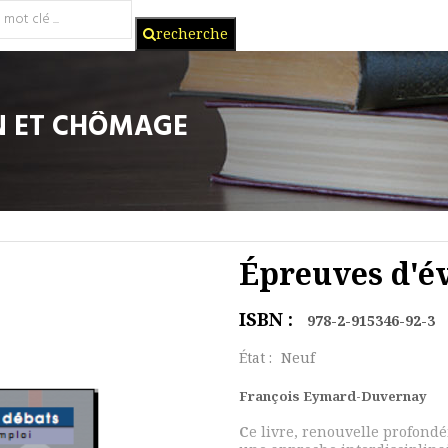
recherche
N ET CHÔMAGE
Épreuves d'é
ISBN :
978-2-915346-92-3
État :
Neuf
François Eymard-Duvernay
C
e livre, renouvelle profond