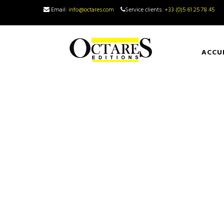
Email:
info@octares.com
Service clients:
+33 (0)5 61 25 78 45
ACCU