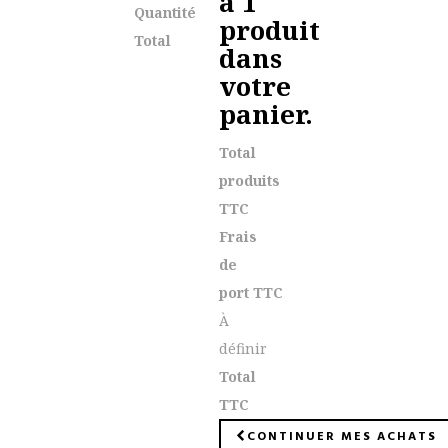
a 1
Quantité
produit
Total
dans
votre
panier.
Total
produits
TTC
Frais
de
port TTC
À
définir
Total
TTC
CONTINUER MES ACHATS