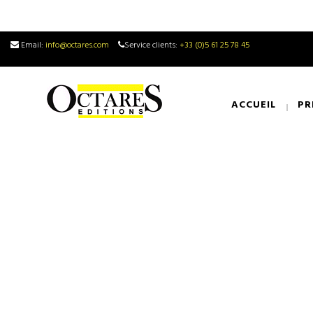
Email:
info@octares.com
Service clients:
+33 (0)5 61 25 78 45
ACCUEIL
PR