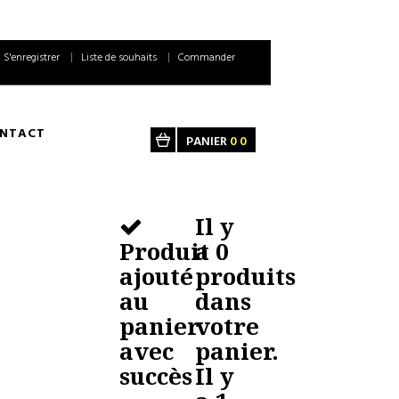
S'enregistrer
Liste de souhaits
Commander
NTACT
PANIER
0
0
Il y
Produit
a
0
ajouté
produits
au
dans
panier
votre
avec
panier.
succès
Il y