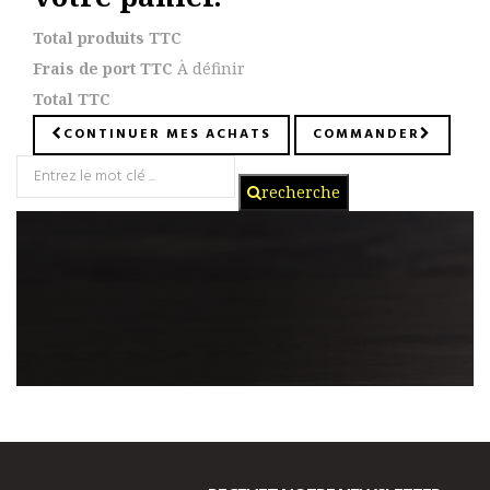
Total produits TTC
Frais de port TTC
À définir
Total TTC
CONTINUER MES ACHATS
COMMANDER
recherche