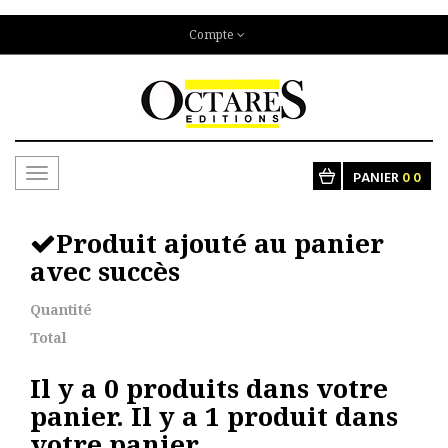
Compte
Toggle
PANIER
0
0
navigation
Produit ajouté au panier
avec succès
Quantité
Total
Il y a
0
produits dans votre
panier.
Il y a 1 produit dans
votre panier.