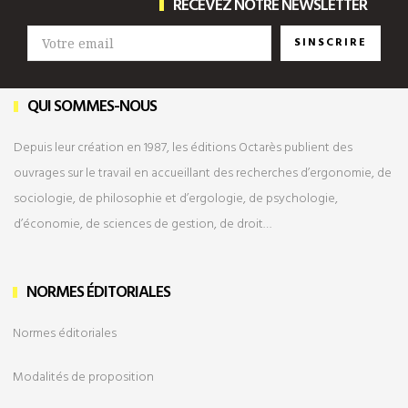
RECEVEZ NOTRE NEWSLETTER
SINSCRIRE
QUI SOMMES-NOUS
Depuis leur création en 1987, les éditions Octarès publient des
ouvrages sur le travail en accueillant des recherches d’ergonomie, de
sociologie, de philosophie et d’ergologie, de psychologie,
d’économie, de sciences de gestion, de droit…
NORMES ÉDITORIALES
Normes éditoriales
Modalités de
proposition