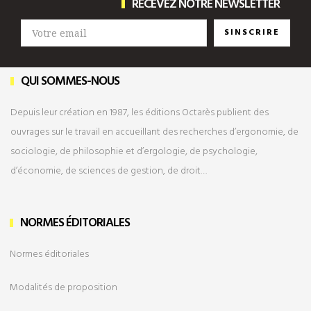
RECEVEZ NOTRE NEWSLETTER
SINSCRIRE
QUI SOMMES-NOUS
Depuis leur création en 1987, les éditions Octarès publient des
ouvrages sur le travail en accueillant des recherches d’ergonomie, de
sociologie, de philosophie et d’ergologie, de psychologie,
d’économie, de sciences de gestion, de droit…
NORMES ÉDITORIALES
Normes éditoriales
Modalités de
proposition