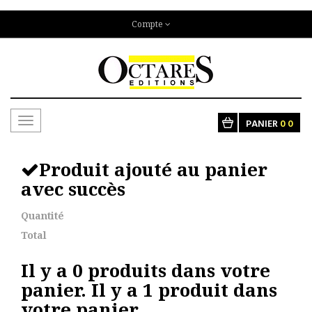
Compte
Toggle
PANIER
0
0
navigation
Produit ajouté au panier
avec succès
Quantité
Total
Il y a
0
produits dans votre
panier.
Il y a 1 produit dans
votre panier.