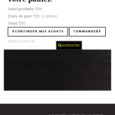
Total produits TTC
Frais de port TTC
À définir
Total TTC
CONTINUER MES ACHATS
COMMANDER
recherche