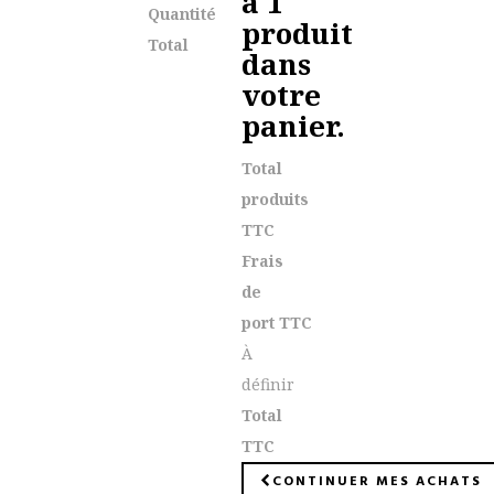
a 1
Quantité
produit
Total
dans
votre
panier.
Total
produits
TTC
Frais
de
port TTC
À
définir
Total
TTC
CONTINUER MES ACHATS