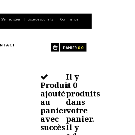
S'enregistrer
Liste de souhaits
Commander
NTACT
PANIER
0
0
Il y
Produit
a
0
ajouté
produits
au
dans
panier
votre
avec
panier.
succès
Il y