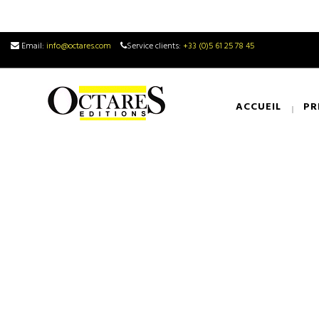
Email:
info@octares.com
Service clients:
+33 (0)5 61 25 78 45
ACCUEIL
PR