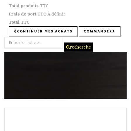
Total produits TTC
Frais de port TTC
À définir
Total TTC
CONTINUER MES ACHATS
COMMANDER
recherche