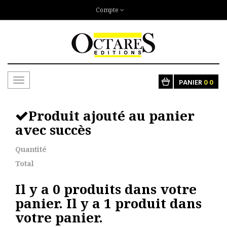
Compte
Toggle
PANIER
0
0
navigation
Produit ajouté au panier
avec succès
Quantité
Total
Il y a
0
produits dans votre
panier.
Il y a 1 produit dans
votre panier.