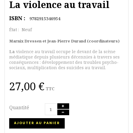
La violence au travail
ISBN :
9782915346954
État :
Neuf
Marnix Dressen et Jean-Pierre Durand (coordinateurs)
La
violence au travail occupe le devant de la scène
médiatique depuis plusieurs décennies à travers ses
conséquences : développement des troubles psycho-
sociaux, multiplication des suicides au travail.
27,00 €
TTC
Quantité
AJOUTER AU PANIER