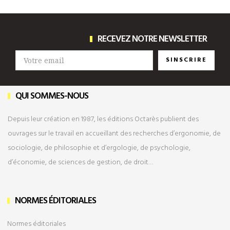
RECEVEZ NOTRE NEWSLETTER
SINSCRIRE
QUI SOMMES-NOUS
Depuis leur création en 1987, les éditions Octarès publient des
ouvrages sur le travail en accueillant des recherches d’ergonomie, de
sociologie, de philosophie et d’ergologie, de psychologie,
d’économie, de sciences de gestion, de droit…
NORMES ÉDITORIALES
Normes éditoriales