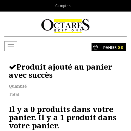
Compte
Toggle
PANIER
0
0
navigation
Produit ajouté au panier
avec succès
Quantité
Total
Il y a
0
produits dans votre
panier.
Il y a 1 produit dans
votre panier.