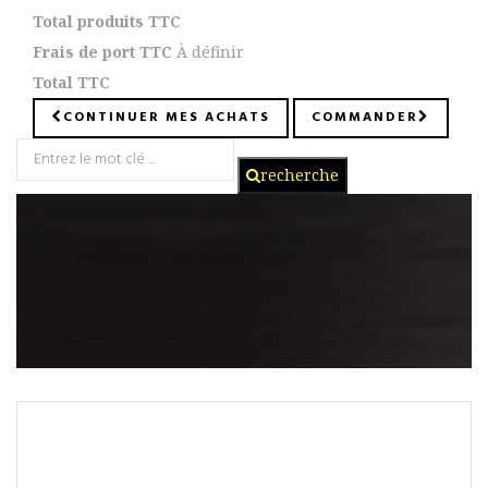
Total produits TTC
Frais de port TTC
À définir
Total TTC
CONTINUER MES ACHATS
COMMANDER
recherche