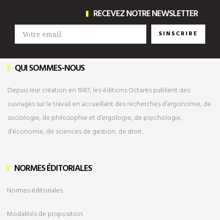
RECEVEZ NOTRE NEWSLETTER
SINSCRIRE
QUI SOMMES-NOUS
Depuis leur création en 1987, les éditions Octarès publient des
ouvrages sur le travail en accueillant des recherches d’ergonomie, de
sociologie, de philosophie et d’ergologie, de psychologie,
d’économie, de sciences de gestion, de droit…
NORMES ÉDITORIALES
Normes éditoriales
Modalités de
proposition