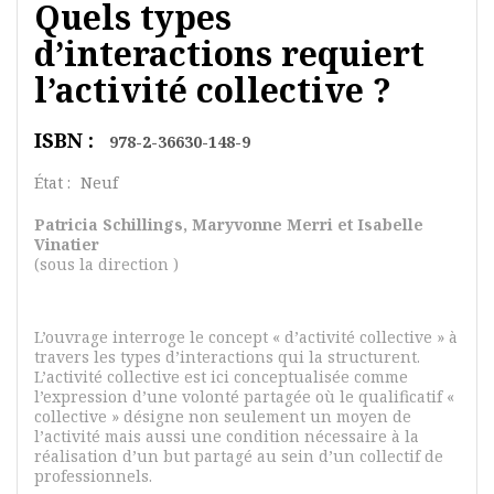
Quels types
d’interactions requiert
l’activité collective ?
ISBN :
978-2-36630-148-9
État :
Neuf
Patricia Schillings, Maryvonne Merri et Isabelle
Vinatier
(sous la direction )
L’ouvrage interroge le concept « d’activité collective » à
travers les types d’interactions qui la structurent.
L’activité collective est ici conceptualisée comme
l’expression d’une volonté partagée où le qualificatif «
collective » désigne non seulement un moyen de
l’activité mais aussi une condition nécessaire à la
réalisation d’un but partagé au sein d’un collectif de
professionnels.