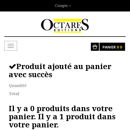
Compte
Toggle
PANIER
0
0
navigation
Produit ajouté au panier
avec succès
Quantité
Total
Il y a
0
produits dans votre
panier.
Il y a 1 produit dans
votre panier.