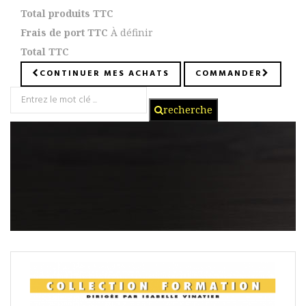
Total produits TTC
Frais de port TTC
À définir
Total TTC
CONTINUER MES ACHATS
COMMANDER
recherche