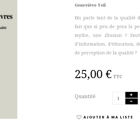
Geneviève Teil
O
n parle tant de la qualité
fait que si peu de gens la per
mythe, une illusion ? Faut
d’information, d’éducation, d
de perception de la qualité ?
25,00 €
TTC
Quantité
AJOUTER À MA LISTE