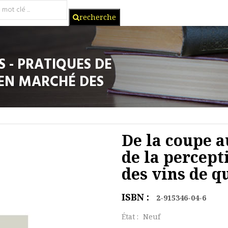
recherche
S - PRATIQUES DE
 EN MARCHÉ DES
De la coupe a
de la percept
des vins de q
ISBN :
2-915346-04-6
État :
Neuf