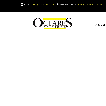
Email:
info@octares.com
Service clients:
+33 (0)5 61 25 78 45
ACCU