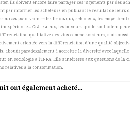
ter, ils doivent encore faire partager ces jugements par des ach
nt par informer les acheteurs en publiant le résultat de leurs d
ssources pour vaincre les freins qui, selon eux, les empêchent d
 inexpérience… Grâce à eux, les buveurs qui le souhaitent peuve
 différenciation qualitative des vins comme amateurs, mais auss
ctivement orientée vers la différenciation d’une qualité object
nis, aboutit paradoxalement à accroître la diversité avec laque
eur en sociologie à l’INRA. Elle s’intéresse aux questions de la 
ns relatives à la consommation.
uit ont également acheté...