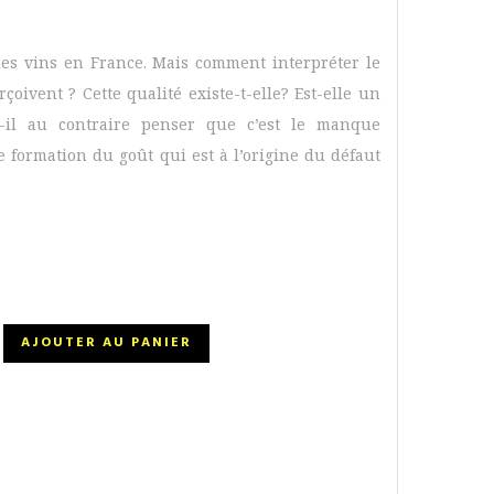
 des vins en France. Mais comment interpréter le
çoivent ? Cette qualité existe-t-elle? Est-elle un
-il au contraire penser que c’est le manque
e formation du goût qui est à l’origine du défaut
AJOUTER AU PANIER