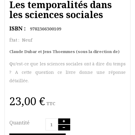
Les temporalités dans
les sciences sociales
ISBN :
9782366300109
État :
Neuf
Claude Dubar et Jens Thoemmes (sous la direction de)
Q
u’est-ce que les sciences sociales ont à dire du temps
? A cette question ce livre donne une réponse
détaillée.
23,00 €
TTC
Quantité