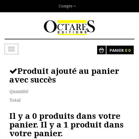
Compte
Toggle
PANIER
0
0
navigation
Produit ajouté au panier
avec succès
Quantité
Total
Il y a
0
produits dans votre
panier.
Il y a 1 produit dans
votre panier.