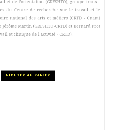
vail et de l’orientation (GRESHTO), groupe trans -
pes du Centre de recherche sur le travail et le
ire national des arts et métiers (CRTD - Cnam)
 de Jérôme Martin (GRESHTO-CRTD) et Bernard Prot
ail et clinique de l’activité - CRTD).
AJOUTER AU PANIER