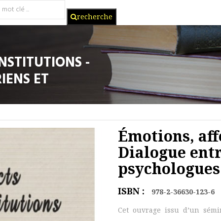
recherche
NSTITUTIONS -
IENS ET
Émotions, affe
Dialogue entr
psychologues
ISBN :
978-2-36630-123-6
Cet ouvrage issu d’un sémi