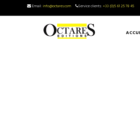
Email:
info@octares.com
Service clients:
+33 (0)5 61 25 78 45
ACCU