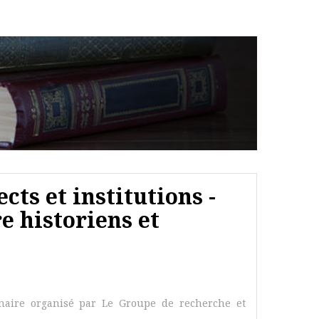
cts et institutions -
e historiens et
naire organisé par Le Groupe de recherche et