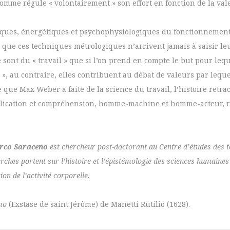
omme régule « volontairement » son effort en fonction de la valeu
iques, énergétiques et psychophysiologiques du fonctionnement 
que ces techniques métrologiques n’arrivent jamais à saisir leu
 sont du « travail » que si l’on prend en compte le but pour lequ
s », au contraire, elles contribuent au débat de valeurs par leq
re que Max Weber a faite de la science du travail, l’histoire retr
xplication et compréhension, homme-machine et homme-acteur, ra
rco Saraceno
est chercheur post-doctorant au Centre d’études des t
rches portent sur l’histoire et l’épistémologie des sciences humaine
on de l’activité corporelle.
mo
(Exstase de saint Jérôme) de Manetti Rutilio (1628).