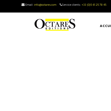
Email:
info@octares.com
Service clients:
+33 (0)5 61 25 78 45
ACCU