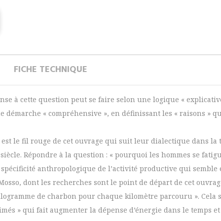
FICHE TECHNIQUE
se à cette question peut se faire selon une logique « explicative
 une démarche « compréhensive », en définissant les « raisons » 
est le fil rouge de cet ouvrage qui suit leur dialectique dans la 
siècle. Répondre à la question : « pourquoi les hommes se fatiguent
a spécificité anthropologique de l’activité productive qui semble é
osso, dont les recherches sont le point de départ de cet ouvrage,
gramme de charbon pour chaque kilomètre parcouru ». Cela sig
més » qui fait augmenter la dépense d’énergie dans le temps et