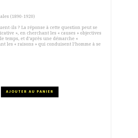
iales (1890-1920)
ent-ils ? La réponse à cette question peut se
icative », en cherchant les « causes » objectives
s le temps, et d’après une démarche «
nt les « raisons » qui conduisent l’homme à se
AJOUTER AU PANIER