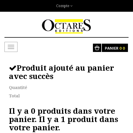
Compte
Toggle
PANIER
0
0
navigation
Produit ajouté au panier
avec succès
Quantité
Total
Il y a
0
produits dans votre
panier.
Il y a 1 produit dans
votre panier.