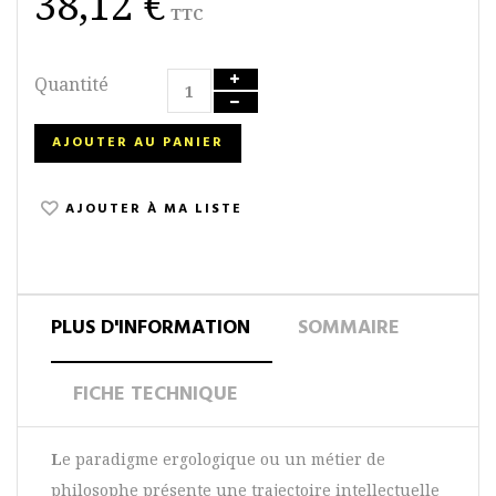
38,12 €
TTC
Quantité
AJOUTER AU PANIER
AJOUTER À MA LISTE
PLUS D'INFORMATION
SOMMAIRE
FICHE TECHNIQUE
L
e paradigme ergologique ou un métier de
philosophe présente une trajectoire intellectuelle