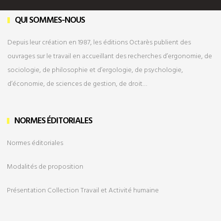
QUI SOMMES-NOUS
Depuis leur création en 1987, les éditions Octarès publient des
ouvrages sur le travail en accueillant des recherches d’ergonomie, de
sociologie, de philosophie et d’ergologie, de psychologie,
d’économie, de sciences de gestion, de droit…
NORMES ÉDITORIALES
Normes éditoriales
Modalités de
proposition
Présentation Collection Travail et Activité humaine