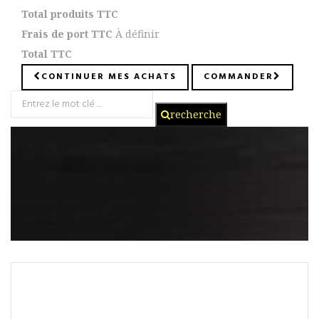
Total produits TTC
Frais de port TTC
À définir
Total TTC
CONTINUER MES ACHATS
COMMANDER
recherche