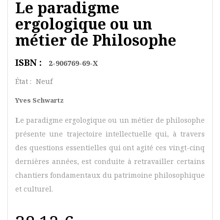
Le paradigme
ergologique ou un
métier de Philosophe
ISBN :
2-906769-69-X
État :
Neuf
Yves Schwartz
L
e paradigme ergologique ou un métier de philosophe
présente une trajectoire intellectuelle qui, à travers
des questions essentielles qui ont agité ces vingt-cinq
dernières années, est conduite à retravailler certains
chantiers fondamentaux du patrimoine philosophique
et culturel.