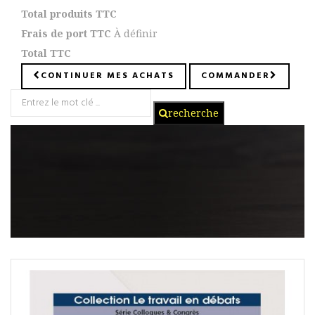
Total produits TTC
Frais de port TTC
À définir
Total TTC
CONTINUER MES ACHATS
COMMANDER
recherche