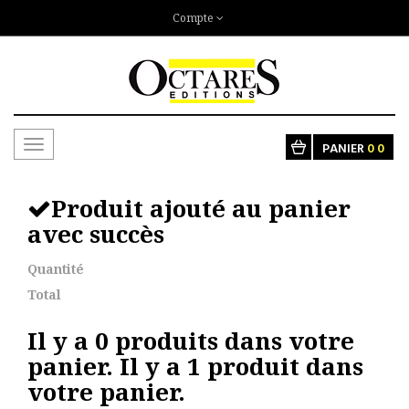
Compte
Toggle
PANIER
0
0
navigation
Produit ajouté au panier
avec succès
Quantité
Total
Il y a
0
produits dans votre
panier.
Il y a 1 produit dans
votre panier.