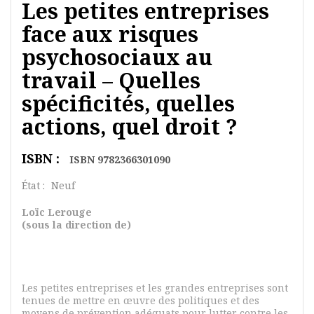
Les petites entreprises
face aux risques
psychosociaux au
travail – Quelles
spécificités, quelles
actions, quel droit ?
ISBN :
ISBN 9782366301090
État :
Neuf
Loïc Lerouge
(sous la direction de)
Les petites entreprises et les grandes entreprises sont
tenues de mettre en œuvre des politiques et des
moyens de prévention adéquats pour lutter contre les