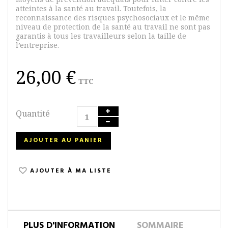
atteintes à la santé au travail. Toutefois, la
reconnaissance des risques psychosociaux et le même
niveau de protection de la santé au travail ne sont pas
garantis à tous les travailleurs selon la taille de
l’entreprise.
26,00 €
TTC
Quantité
AJOUTER AU PANIER
AJOUTER À MA LISTE
PLUS D'INFORMATION
SOMMAIRE