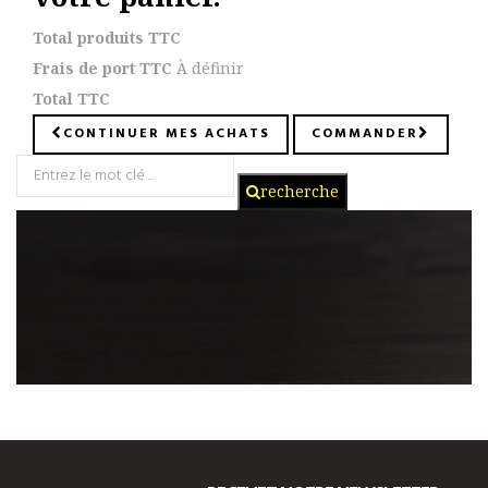
Total produits TTC
Frais de port TTC
À définir
Total TTC
CONTINUER MES ACHATS
COMMANDER
recherche