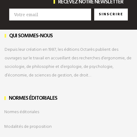
RECEVEZ NOTRE NEWSLETTER
SINSCRIRE
QUI SOMMES-NOUS
Depuis leur création en 1987, les éditions Octarès publient des
ouvrages sur le travail en accueillant des recherches d’ergonomie, de
sociologie, de philosophie et d’ergologie, de psychologie,
d’économie, de sciences de gestion, de droit…
NORMES ÉDITORIALES
Normes éditoriales
Modalités de
proposition