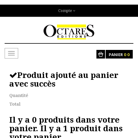
Compte
Toggle
PANIER
0
0
navigation
Produit ajouté au panier
avec succès
Quantité
Total
Il y a
0
produits dans votre
panier.
Il y a 1 produit dans
votre panier.