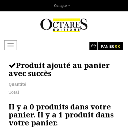
Compte
Toggle
PANIER
0
0
navigation
Produit ajouté au panier
avec succès
Quantité
Total
Il y a
0
produits dans votre
panier.
Il y a 1 produit dans
votre panier.