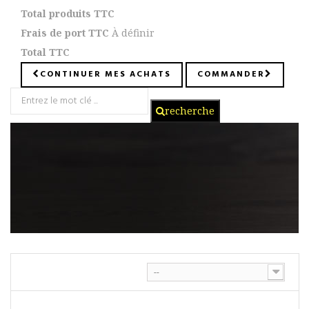
Total produits TTC
Frais de port TTC
À définir
Total TTC
CONTINUER MES ACHATS
COMMANDER
recherche
--