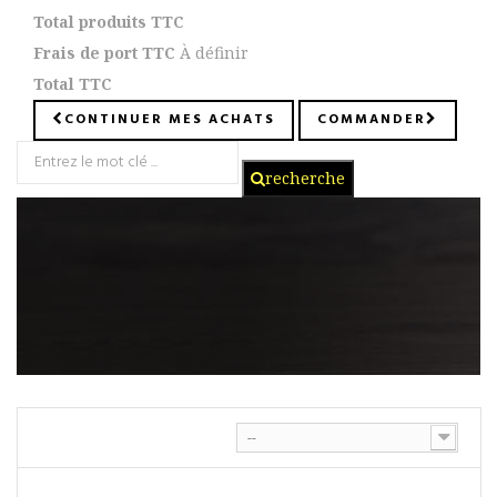
Total produits TTC
Frais de port TTC
À définir
Total TTC
CONTINUER MES ACHATS
COMMANDER
recherche
--