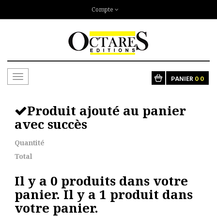
Compte
Toggle
PANIER
0
0
navigation
Produit ajouté au panier
avec succès
Quantité
Total
Il y a
0
produits dans votre
panier.
Il y a 1 produit dans
votre panier.